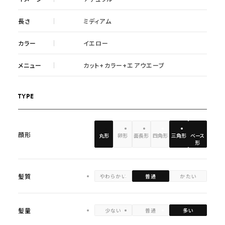
長さ
ミディアム
カラー
イエロー
メニュー
カット+カラー+エアウエーブ
TYPE
顔形
丸形
卵形
面長形
四角形
三角形
ベース
形
髪質
やわらかい
普通
かたい
髪量
少ない
普通
多い