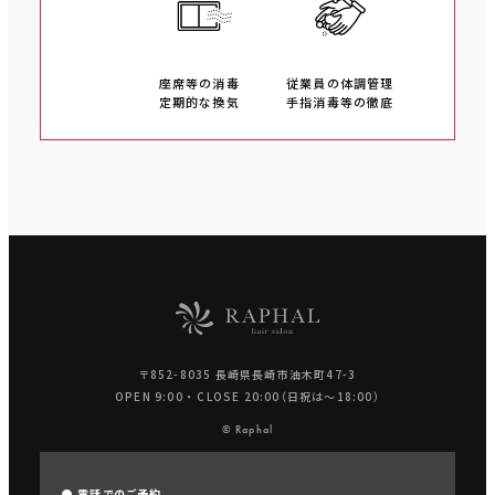
座席等の消毒
従業員の体調管理
定期的な換気
手指消毒等の徹底
〒852-8035 長崎県長崎市油木町47-3
OPEN 9:00 ・ CLOSE 20:00（日祝は〜18:00）
© Raphal
● 電話でのご予約