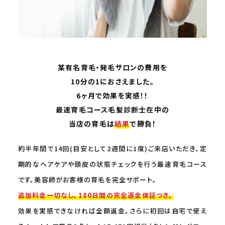
某有名育毛・発毛サロンの費用を
10分の1におさえました。
6ヶ月で効果を実感！！
最速育毛コース毛髪診断士在中の
当店の育毛は
結果
で勝負！
約半年間で14回(目安として2週間に1度)ご来店いただき、定
期的なヘアケアや頭皮の状態チェックを行う最速育毛コース
です。美容師がお客様の育毛を完全サポート。
追加料金一切なし。180日間の完全返金保証つき。
効果を実感できなければ全額返金。さらに初回は自宅で使え