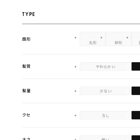
TYPE
顔形
丸形
卵形
髪質
やわらかい
髪量
少ない
クセ
なし
太さ
細い