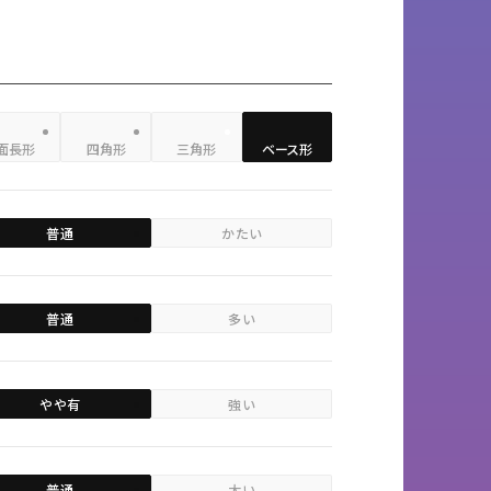
面長形
四角形
三角形
ベース形
普通
かたい
普通
多い
やや有
強い
普通
太い