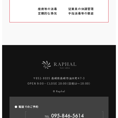
座席等の消毒
従業員の体調管理
定期的な換気
手指消毒等の徹底
〒852-8035 長崎県長崎市油木町47-3
OPEN 9:00 ・ CLOSE 20:00（日祝は〜18:00）
© Raphal
● 電話でのご予約
095-846-5614
TEL.