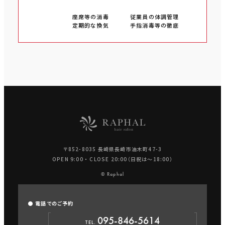
座席等の消毒
従業員の体調管理
定期的な換気
手指消毒等の徹底
〒852-8035 長崎県長崎市油木町47-3
OPEN 9:00 ・ CLOSE 20:00（日祝は〜18:00）
© Raphal
● 電話でのご予約
095-846-5614
TEL.