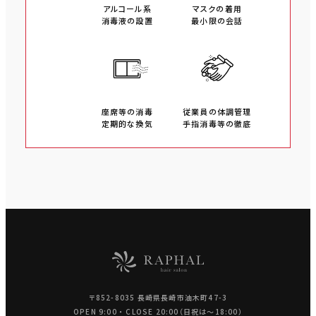
アルコール系
マスクの着用
消毒液の設置
最小限の会話
座席等の消毒
従業員の体調管理
定期的な換気
手指消毒等の徹底
〒852-8035 長崎県長崎市油木町47-3
OPEN 9:00 ・ CLOSE 20:00（日祝は〜18:00）